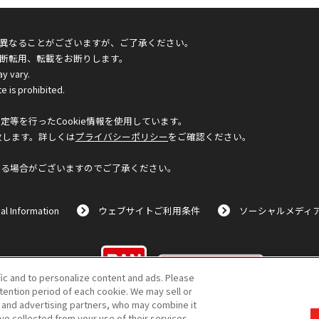
異なることがございますが、ご了承ください。
断転用、転載をお断りします。
ay vary.
e is prohibited.
等を行ったCookie情報を使用しています。
致します。詳しくは
プライバシーポリシー
をご確認ください。
なる場合がございますのでご了承ください。
al Information
ウェブサイトご利用条件
ソーシャルメディ
©BANDAI
fic and to personalize content and ads. Please
ention period of each cookie. We may sell or
s and advertising partners, who may combine it
ve collected from your use of their services.