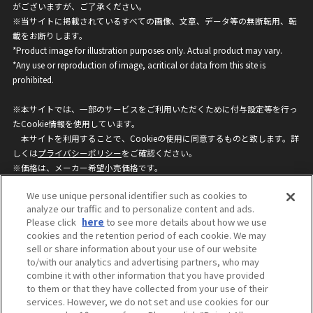
がございますが、ご了承ください。
※当サイトに掲載されているすべての画像、文章、データ等の無断転用、転
載をお断りします。
*Product image for illustration purposes only. Actual product may vary.
*Any use or reproduction of image, acritical or data from this site is
prohibited.
※本サイトでは、一部のサービスをご利用いただくために付与設定等を行っ
たCookie情報を使用しています。
本サイトを利用することで、Cookieの使用に同意するものと致します。詳
しくは
プライバシーポリシー
をご確認ください。
※価格は、メーカー希望小売価格です。
※商品名・発売日・価格などこのホームページの情報は変更になる場合がご
We use unique personal identifier such as cookies to
ざいますのでご了承ください。
analyze our traffic and to personalize content and ads.
Please click
here
to see more details about how we use
cookies and the retention period of each cookie. We may
privacypolicy
Do Not Sell or Share My
sell or share information about your use of our website
Personal Information
to/with our analytics and advertising partners, who may
ウェブサイトご利用条件
ソーシャルメディアポリシー
combine it with other information that you have provided
個人情報保護方針
お問い合わせ
to them or that they have collected from your use of their
services. However, we do not set and use cookies for our