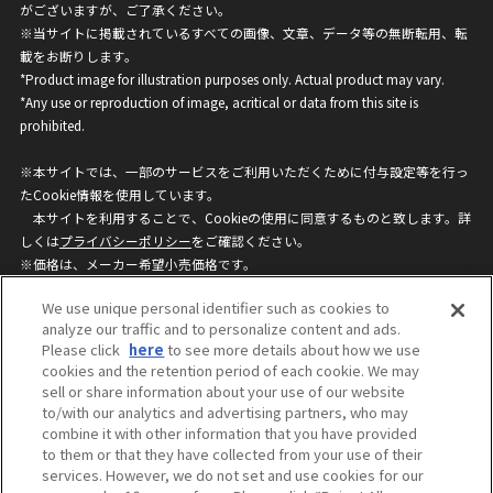
がございますが、ご了承ください。
※当サイトに掲載されているすべての画像、文章、データ等の無断転用、転
載をお断りします。
*Product image for illustration purposes only. Actual product may vary.
*Any use or reproduction of image, acritical or data from this site is
prohibited.
※本サイトでは、一部のサービスをご利用いただくために付与設定等を行っ
たCookie情報を使用しています。
本サイトを利用することで、Cookieの使用に同意するものと致します。詳
しくは
プライバシーポリシー
をご確認ください。
※価格は、メーカー希望小売価格です。
※商品名・発売日・価格などこのホームページの情報は変更になる場合がご
We use unique personal identifier such as cookies to
ざいますのでご了承ください。
analyze our traffic and to personalize content and ads.
Please click
here
to see more details about how we use
cookies and the retention period of each cookie. We may
privacypolicy
Do Not Sell or Share My
sell or share information about your use of our website
Personal Information
to/with our analytics and advertising partners, who may
ウェブサイトご利用条件
ソーシャルメディアポリシー
combine it with other information that you have provided
個人情報保護方針
お問い合わせ
to them or that they have collected from your use of their
services. However, we do not set and use cookies for our