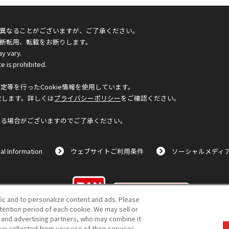
異なることがございますが、ご了承ください。
断転用、転載をお断りします。
ay vary.
e is prohibited.
等を行ったCookie情報を使用しています。
致します。詳しくは
プライバシーポリシー
をご確認ください。
なる場合がございますのでご了承ください。
al Information
ウェブサイトご利用条件
ソーシャルメディ
©BANDAI
fic and to personalize content and ads. Please
ention period of each cookie. We may sell or
s and advertising partners, who may combine it
ve collected from your use of their services.