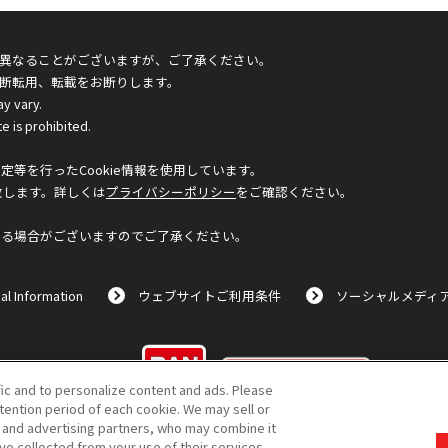
異なることがございますが、ご了承ください。
断転用、転載をお断りします。
ay vary.
e is prohibited.
等を行ったCookie情報を使用しています。
致します。詳しくは
プライバシーポリシー
をご確認ください。
なる場合がございますのでご了承ください。
al Information
ウェブサイトご利用条件
ソーシャルメディ
©BANDAI
fic and to personalize content and ads. Please
ention period of each cookie. We may sell or
s and advertising partners, who may combine it
ve collected from your use of their services.