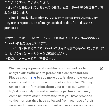
がございますが、ご了承ください。
※当サイトに掲載されているすべての画像、文章、データ等の無断転用、転
載をお断りします。
*Product image for illustration purposes only. Actual product may vary.
*Any use or reproduction of image, acritical or data from this site is
prohibited.
※本サイトでは、一部のサービスをご利用いただくために付与設定等を行っ
たCookie情報を使用しています。
本サイトを利用することで、Cookieの使用に同意するものと致します。詳
しくは
プライバシーポリシー
をご確認ください。
※価格は、メーカー希望小売価格です。
※商品名・発売日・価格などこのホームページの情報は変更になる場合がご
We use unique personal identifier such as cookies to
ざいますのでご了承ください。
analyze our traffic and to personalize content and ads.
Please click
here
to see more details about how we use
cookies and the retention period of each cookie. We may
privacypolicy
Do Not Sell or Share My
sell or share information about your use of our website
Personal Information
to/with our analytics and advertising partners, who may
ウェブサイトご利用条件
ソーシャルメディアポリシー
combine it with other information that you have provided
個人情報保護方針
お問い合わせ
to them or that they have collected from your use of their
services. However, we do not set and use cookies for our