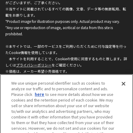
がございますが、ご了承ください。
※当サイトに掲載されているすべての画像、文章、データ等の無断転用、転
載をお断りします。
*Product image for illustration purposes only. Actual product may vary.
*Any use or reproduction of image, acritical or data from this site is
prohibited.
※本サイトでは、一部のサービスをご利用いただくために付与設定等を行っ
たCookie情報を使用しています。
本サイトを利用することで、Cookieの使用に同意するものと致します。詳
しくは
プライバシーポリシー
をご確認ください。
※価格は、メーカー希望小売価格です。
※商品名・発売日・価格などこのホームページの情報は変更になる場合がご
We use unique personal identifier such as cookies to
ざいますのでご了承ください。
analyze our traffic and to personalize content and ads.
Please click
here
to see more details about how we use
cookies and the retention period of each cookie. We may
privacypolicy
Do Not Sell or Share My
sell or share information about your use of our website
Personal Information
to/with our analytics and advertising partners, who may
ウェブサイトご利用条件
ソーシャルメディアポリシー
combine it with other information that you have provided
個人情報保護方針
お問い合わせ
to them or that they have collected from your use of their
services. However, we do not set and use cookies for our