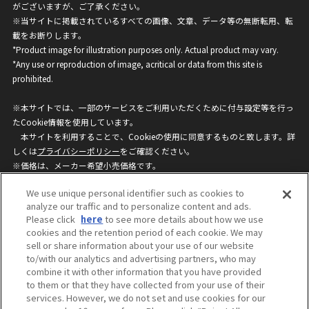
がございますが、ご了承ください。
※当サイトに掲載されているすべての画像、文章、データ等の無断転用、転
載をお断りします。
*Product image for illustration purposes only. Actual product may vary.
*Any use or reproduction of image, acritical or data from this site is
prohibited.
※本サイトでは、一部のサービスをご利用いただくために付与設定等を行っ
たCookie情報を使用しています。
本サイトを利用することで、Cookieの使用に同意するものと致します。詳
しくは
プライバシーポリシー
をご確認ください。
※価格は、メーカー希望小売価格です。
※商品名・発売日・価格などこのホームページの情報は変更になる場合がご
We use unique personal identifier such as cookies to
ざいますのでご了承ください。
analyze our traffic and to personalize content and ads.
Please click
here
to see more details about how we use
cookies and the retention period of each cookie. We may
privacypolicy
Do Not Sell or Share My
sell or share information about your use of our website
Personal Information
to/with our analytics and advertising partners, who may
ウェブサイトご利用条件
ソーシャルメディアポリシー
combine it with other information that you have provided
個人情報保護方針
お問い合わせ
to them or that they have collected from your use of their
services. However, we do not set and use cookies for our