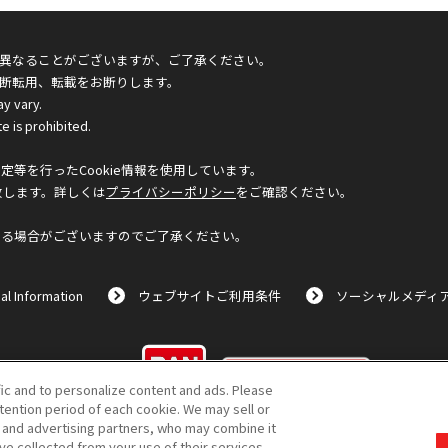
異なることがございますが、ご了承ください。
断転用、転載をお断りします。
ay vary.
e is prohibited.
等を行ったCookie情報を使用しています。
致します。詳しくは
プライバシーポリシー
をご確認ください。
なる場合がございますのでご了承ください。
al Information
ウェブサイトご利用条件
ソーシャルメディ
©BANDAI
fic and to personalize content and ads. Please
ention period of each cookie. We may sell or
s and advertising partners, who may combine it
ve collected from your use of their services.