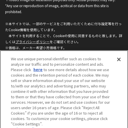
*Any use or reproduction of image, acritical or data from this site is
prohibited.
※本サイトでは、一部のサービスをご利用いただくために付与設定等を行っ
たCookie情報を使用しています。
本サイトを利用することで、Cookieの使用に同意するものと致します。詳
しくは
プライバシーポリシー
をご確認ください。
※価格は、メーカー希望小売価格です。
※商品名・発売日・価格などこのホームページの情報は変更になる場合がご
We use unique personal identifier such as cookies to
ざいますのでご了承ください。
analyze our traffic and to personalize content and ads.
Please click
here
to see more details about how we use
cookies and the retention period of each cookie. We may
privacypolicy
Do Not Sell or Share My
sell or share information about your use of our website
Personal Information
to/with our analytics and advertising partners, who may
ウェブサイトご利用条件
ソーシャルメディアポリシー
combine it with other information that you have provided
個人情報保護方針
お問い合わせ
to them or that they have collected from your use of their
services. However, we do not set and use cookies for our
users under 16 years of age. Please click “Reject All
Cookies” if you are under the age of 16 or to reject all
©BANDAI
cookies. To customize your cookie settings, please click
“Cookie Settings”.