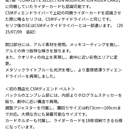
に同梱していたライダーカードも認識可能です。
CSMディエンドライバーで上記の同梱ライダーカードを認識させ
た際に鳴るセリフは、CSMディケイドライバーと同じです。
セリフ後のSEはCSMディケイドライバーとは一部違います。（20
15/07/09 追記）
銃口部分には、アルミ素材を使用。メッキコーティングを施し、
アルミの持つ独特な輝きを放ちます。
また、クオリティの向上を実現し、劇中に近い彩色エリアに変
更。
メタリックライトブルーも光沢を増し、より重厚感漂うディエン
ドライバーを再現しました。
＜初の商品化 CSMディエンド ベルト＞
バックルのエンブレム部には、内部よりホログラムステッカーを
貼り、劇中に近い構造で再現。
調整アジャスターを付属し、腰回りサイズは約73cm～100cmま
で対応。大柄な方にも装着可能なサイズです。
カードホルダーも付属し、ライダーカードを18枚収納できる仕様
になっています。