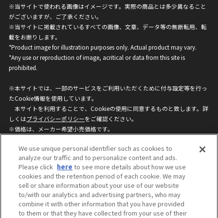
※当サイトで使われる画像はイメージです。実際の商品とは多少異なること
がございますが、ご了承ください。
※当サイトに掲載されているすべての画像、文章、データ等の無断転用、転
載をお断りします。
*Product image for illustration purposes only. Actual product may vary.
*Any use or reproduction of image, acritical or data from this site is
prohibited.
※本サイトでは、一部のサービスをご利用いただくために付与設定等を行っ
たCookie情報を使用しています。
本サイトを利用することで、Cookieの使用に同意するものと致します。詳
しくは
プライバシーポリシー
をご確認ください。
※価格は、メーカー希望小売価格です。
※商品名・発売日・価格などこのホームページの情報は変更になる場合がご
We use unique personal identifier such as cookies to
ざいますのでご了承ください。
analyze our traffic and to personalize content and ads.
Please click
here
to see more details about how we use
cookies and the retention period of each cookie. We may
privacypolicy
Do Not Sell or Share My
sell or share information about your use of our website
Personal Information
to/with our analytics and advertising partners, who may
ウェブサイトご利用条件
ソーシャルメディアポリシー
combine it with other information that you have provided
個人情報保護方針
お問い合わせ
to them or that they have collected from your use of their