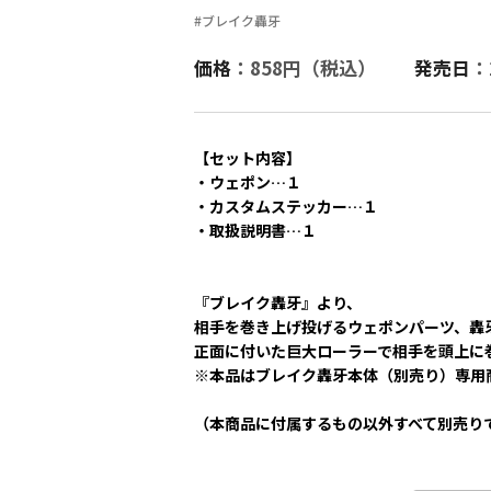
#ブレイク轟牙
価格
：858円（税込）
発売日
：
【セット内容】
・ウェポン…１
・カスタムステッカー…１
・取扱説明書…１
『ブレイク轟牙』より、
相手を巻き上げ投げるウェポンパーツ、轟
正面に付いた巨大ローラーで相手を頭上に
※本品はブレイク轟牙本体（別売り）専用
（本商品に付属するもの以外すべて別売り