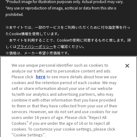
*Product image for illustration purposes only. Actual product may vary.
*Any use or reproduction of image, acritical or data from this site is
prohibited.
※本サイトでは、一部のサービスをご利用いただくために付与設定等を行っ
たCookie情報を使用しています。
本サイトを利用することで、Cookieの使用に同意するものと致します。詳
しくは
プライバシーポリシー
をご確認ください。
※価格は、メーカー希望小売価格です。
※商品名・発売日・価格などこのホームページの情報は変更になる場合がご
We use unique personal identifier such as cookies to
ざいますのでご了承ください。
analyze our traffic and to personalize content and ads.
Please click
here
to see more details about how we use
cookies and the retention period of each cookie. We may
privacypolicy
Do Not Sell or Share My
sell or share information about your use of our website
Personal Information
to/with our analytics and advertising partners, who may
ウェブサイトご利用条件
ソーシャルメディアポリシー
combine it with other information that you have provided
個人情報保護方針
お問い合わせ
to them or that they have collected from your use of their
services. However, we do not set and use cookies for our
users under 16 years of age. Please click “Reject All
Cookies” if you are under the age of 16 or to reject all
©BANDAI
cookies. To customize your cookie settings, please click
“Cookie Settings”.