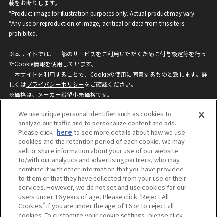
載をお断りします。
*Product image for illustration purposes only. Actual product may vary.
*Any use or reproduction of image, acritical or data from this site is
prohibited.
※本サイトでは、一部のサービスをご利用いただくために付与設定等を行っ
たCookie情報を使用しています。
本サイトを利用することで、Cookieの使用に同意するものと致します。詳
しくは
プライバシーポリシー
をご確認ください。
※価格は、メーカー希望小売価格です。
※商品名・発売日・価格などこのホームページの情報は変更になる場合がご
We use unique personal identifier such as cookies to
ざいますのでご了承ください。
analyze our traffic and to personalize content and ads.
Please click
here
to see more details about how we use
cookies and the retention period of each cookie. We may
privacypolicy
Do Not Sell or Share My
sell or share information about your use of our website
Personal Information
to/with our analytics and advertising partners, who may
ウェブサイトご利用条件
ソーシャルメディアポリシー
combine it with other information that you have provided
個人情報保護方針
お問い合わせ
to them or that they have collected from your use of their
services. However, we do not set and use cookies for our
users under 16 years of age. Please click “Reject All
Cookies” if you are under the age of 16 or to reject all
©BANDAI
cookies. To customize your cookie settings, please click