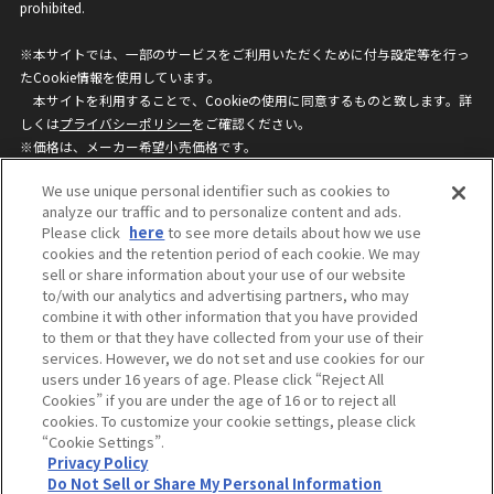
prohibited.
※本サイトでは、一部のサービスをご利用いただくために付与設定等を行っ
たCookie情報を使用しています。
本サイトを利用することで、Cookieの使用に同意するものと致します。詳
しくは
プライバシーポリシー
をご確認ください。
※価格は、メーカー希望小売価格です。
※商品名・発売日・価格などこのホームページの情報は変更になる場合がご
We use unique personal identifier such as cookies to
ざいますのでご了承ください。
analyze our traffic and to personalize content and ads.
Please click
here
to see more details about how we use
cookies and the retention period of each cookie. We may
privacypolicy
Do Not Sell or Share My
sell or share information about your use of our website
Personal Information
to/with our analytics and advertising partners, who may
ウェブサイトご利用条件
ソーシャルメディアポリシー
combine it with other information that you have provided
個人情報保護方針
お問い合わせ
to them or that they have collected from your use of their
services. However, we do not set and use cookies for our
users under 16 years of age. Please click “Reject All
Cookies” if you are under the age of 16 or to reject all
©BANDAI
cookies. To customize your cookie settings, please click
“Cookie Settings”.
Privacy Policy
Do Not Sell or Share My Personal Information