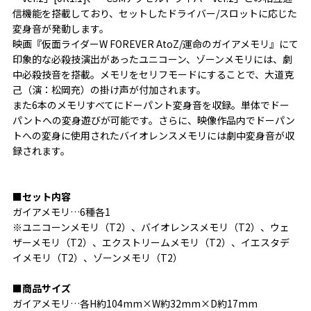
信機能を搭載しており、セットしたドライバー/スロットに応じた
変身音が発動します。
映画『仮面ライダーW FOREVER AtoZ/運命のガイアメモリ』にて
印象的な必殺技演出があったユニコーン、ゾーンメモリには、劇
中必殺技音を搭載。メモリをセリフモードにすることで、大道克
己（演：松岡充）の掛け声が付加されます。
また6本のメモリすべてにドーパント変身音を収録。単体でドー
パントへの変身遊びが可能です。さらに、映像作品内でドーパン
トへの変身に使用されたバイオレンスメモリには劇中変身音が収
録されます。
■セット内容
ガイアメモリ…6種各1
※ユニコーンメモリ（T2）、バイオレンスメモリ（T2）、ウェ
ザーメモリ（T2）、エクストリームメモリ（T2）、イエスタデ
イメモリ（T2）、ゾーンメモリ（T2）
■商品サイズ
ガイアメモリ…各H約104mm×W約32mm×D約17mm