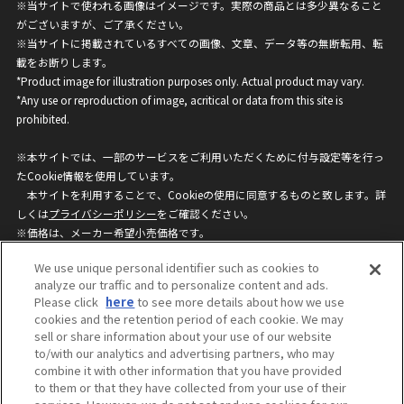
※当サイトで使われる画像はイメージです。実際の商品とは多少異なること
がございますが、ご了承ください。
※当サイトに掲載されているすべての画像、文章、データ等の無断転用、転
載をお断りします。
*Product image for illustration purposes only. Actual product may vary.
*Any use or reproduction of image, acritical or data from this site is
prohibited.
※本サイトでは、一部のサービスをご利用いただくために付与設定等を行っ
たCookie情報を使用しています。
本サイトを利用することで、Cookieの使用に同意するものと致します。詳
しくは
プライバシーポリシー
をご確認ください。
※価格は、メーカー希望小売価格です。
※商品名・発売日・価格などこのホームページの情報は変更になる場合がご
We use unique personal identifier such as cookies to
ざいますのでご了承ください。
analyze our traffic and to personalize content and ads.
Please click
here
to see more details about how we use
cookies and the retention period of each cookie. We may
privacypolicy
Do Not Sell or Share My
sell or share information about your use of our website
Personal Information
to/with our analytics and advertising partners, who may
ウェブサイトご利用条件
ソーシャルメディアポリシー
combine it with other information that you have provided
個人情報保護方針
お問い合わせ
to them or that they have collected from your use of their