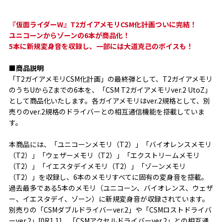
『仮面ライダーW』T2ガイアメモリCSM化計画ついに完結！
ユニコーンからゾーンの6本が商品化！
5本に新規変身音を収録し、一部には大道克己のボイスも！
■商品説明
「T2ガイアメモリCSM化計画」の最終弾として、T2ガイアメモリ
のうちUからZまでの6本を、「CSM T2ガイアメモリver.2 UtoZ」
として商品化いたします。各ガイアメモリはver.2規格として、別
売りのver.2規格のドライバーとの相互通信機能を搭載していま
す。
本商品には、「ユニコーンメモリ（T2）」「バイオレンスメモリ
（T2）」「ウェザーメモリ（T2）」「エクストリームメモリ
（T2）」「イエスタデイメモリ（T2）」「ゾーンメモリ
（T2）」を収録し、6本のメモリすべてに固有の変身音を搭載。
過去最多である5本のメモリ（ユニコーン、バイオレンス、ウェザ
ー、イエスタデイ、ゾーン）に新規変身音が収録されています。
別売りの「CSMダブルドライバーver.2」や「CSMロストドライバ
ーver.2」[0R1.1]、「CSMアクセルドライバーver.2」との相互通