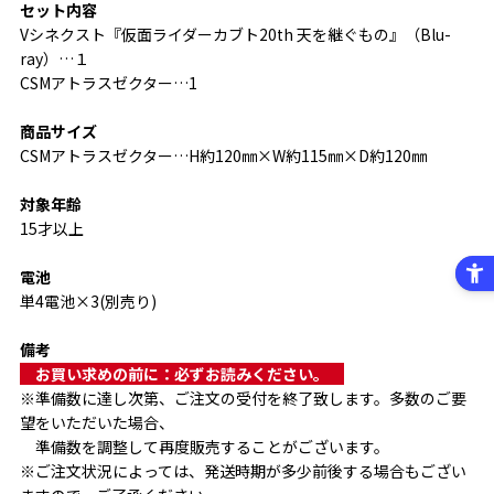
セット内容
Vシネクスト『仮面ライダーカブト20th 天を継ぐもの』（Blu-
ray）…１
CSMアトラスゼクター…1
商品サイズ
CSMアトラスゼクター…H約120㎜×W約115㎜×D約120㎜
対象年齢
15才以上
電池
単4電池×3(別売り)
備考
　お買い求めの前に：必ずお読みください。　
※準備数に達し次第、ご注文の受付を終了致します。多数のご要
望をいただいた場合、
　準備数を調整して再度販売することがございます。
※ご注文状況によっては、発送時期が多少前後する場合もござい