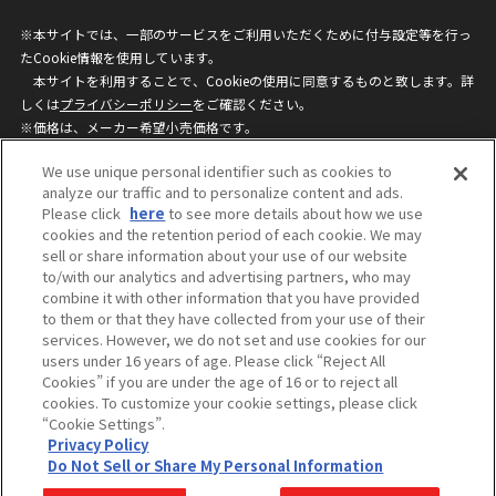
※本サイトでは、一部のサービスをご利用いただくために付与設定等を行っ
たCookie情報を使用しています。
本サイトを利用することで、Cookieの使用に同意するものと致します。詳
しくは
プライバシーポリシー
をご確認ください。
※価格は、メーカー希望小売価格です。
※商品名・発売日・価格などこのホームページの情報は変更になる場合がご
We use unique personal identifier such as cookies to
ざいますのでご了承ください。
analyze our traffic and to personalize content and ads.
Please click
here
to see more details about how we use
cookies and the retention period of each cookie. We may
privacypolicy
Do Not Sell or Share My
sell or share information about your use of our website
Personal Information
to/with our analytics and advertising partners, who may
ウェブサイトご利用条件
ソーシャルメディアポリシー
combine it with other information that you have provided
個人情報保護方針
お問い合わせ
to them or that they have collected from your use of their
services. However, we do not set and use cookies for our
users under 16 years of age. Please click “Reject All
Cookies” if you are under the age of 16 or to reject all
©BANDAI
cookies. To customize your cookie settings, please click
“Cookie Settings”.
Privacy Policy
Do Not Sell or Share My Personal Information
コピーライト一覧を表示する