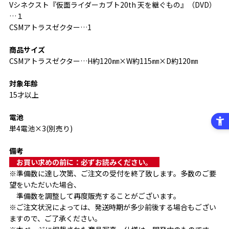
Vシネクスト『仮面ライダーカブト20th 天を継ぐもの』（DVD）
…１
CSMアトラスゼクター…1
商品サイズ
CSMアトラスゼクター…H約120㎜×W約115㎜×D約120㎜
対象年齢
15才以上
電池
単4電池×3(別売り)
備考
　お買い求めの前に：必ずお読みください。　
※準備数に達し次第、ご注文の受付を終了致します。多数のご要
望をいただいた場合、
　準備数を調整して再度販売することがございます。
※ご注文状況によっては、発送時期が多少前後する場合もござい
ますので、ご了承ください。