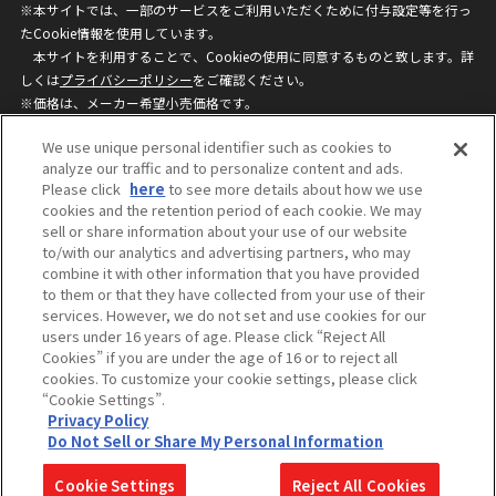
※本サイトでは、一部のサービスをご利用いただくために付与設定等を行っ
たCookie情報を使用しています。
本サイトを利用することで、Cookieの使用に同意するものと致します。詳
しくは
プライバシーポリシー
をご確認ください。
※価格は、メーカー希望小売価格です。
※商品名・発売日・価格などこのホームページの情報は変更になる場合がご
We use unique personal identifier such as cookies to
ざいますのでご了承ください。
analyze our traffic and to personalize content and ads.
Please click
here
to see more details about how we use
cookies and the retention period of each cookie. We may
privacypolicy
Do Not Sell or Share My
sell or share information about your use of our website
Personal Information
to/with our analytics and advertising partners, who may
ウェブサイトご利用条件
ソーシャルメディアポリシー
combine it with other information that you have provided
個人情報保護方針
お問い合わせ
to them or that they have collected from your use of their
services. However, we do not set and use cookies for our
users under 16 years of age. Please click “Reject All
Cookies” if you are under the age of 16 or to reject all
©BANDAI
cookies. To customize your cookie settings, please click
“Cookie Settings”.
Privacy Policy
Do Not Sell or Share My Personal Information
コピーライト一覧を表示する
Cookie Settings
Reject All Cookies