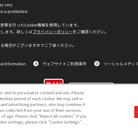
ay vary.
e is prohibited.
等を行ったCookie情報を使用しています。
致します。詳しくは
プライバシーポリシー
をご確認ください。
なる場合がございますのでご了承ください。
al Information
ウェブサイトご利用条件
ソーシャルメディ
©BANDAI
fic and to personalize content and ads. Please
ention period of each cookie. We may sell or
s and advertising partners, who may combine it
ve collected from your use of their services.
f age. Please click “Reject All Cookies” if you
コピーライト一覧を表示する
okie settings, please click “Cookie Settings”.