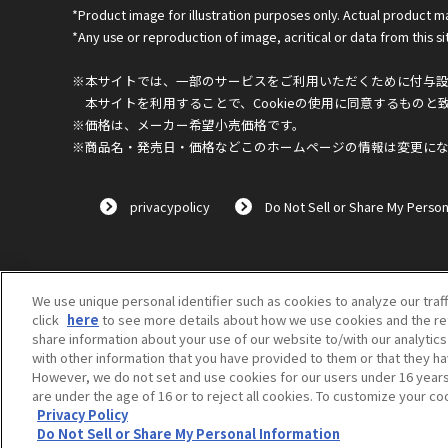
*Product image for illustration purposes only. Actual product m
*Any use or reproduction of image, acritical or data from this sit
※本サイトでは、一部のサービスをご利用いただくために付与設定
本サイトを利用することで、Cookieの使用に同意するものと
※価格は、メーカー希望小売価格です。
※商品名・発売日・価格などこのホームページの情報は変更に
privacypolicy
Do Not Sell or Share My Person
We use unique personal identifier such as cookies to analyze our traf
click
here
to see more details about how we use cookies and the ret
share information about your use of our website to/with our analytic
with other information that you have provided to them or that they ha
However, we do not set and use cookies for our users under 16 years o
are under the age of 16 or to reject all cookies. To customize your co
Privacy Policy
Do Not Sell or Share My Personal Information