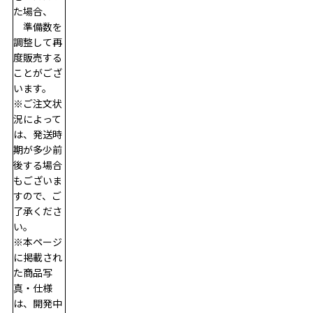
た場合、
　準備数を
調整して再
度販売する
ことがござ
います。
※ご注文状
況によって
は、発送時
期が多少前
後する場合
もございま
すので、ご
了承くださ
い。
※本ページ
に掲載され
た商品写
真・仕様
は、開発中