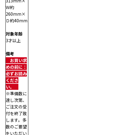
313mm×
Ｗ約
260mm×
Ｄ約40mm
対象年齢
3才以上
備考
　お買い求
めの前に：
必ずお読み
くださ
い。　
※準備数に
達し次第、
ご注文の受
付を終了致
します。多
数のご要望
をいただい