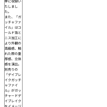
挙に収録い
たしまし
た。
また、「ガ
ッチャファ
イル」はコ
ールド箔と
ニス加工に
より外観の
高級感、触
れた際の重
厚感、立体
感を演出。
別売りの
「デイブレ
イクガッチ
ャファイ
ル」がガッ
チャードデ
イブレイク
をイメージ