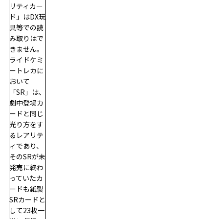
リティカー
ド」はDX玩
具等での読
み取りはで
きません。
ライドケミ
ートレカに
おいて
「SR」は、
劇中登場カ
ードと同じ
光り方をす
るレアリテ
ィであり、
そのSRが未
発売に終わ
っていたカ
ードも紙製
SRカードと
して23枚一