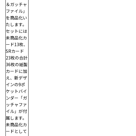
＆ガッチャ
ファイル」
を商品化い
たします。
セットには
未商品化カ
ード13枚、
SRカード
23枚の合計
36枚の紙製
カードに加
え、新デザ
インの9ポ
ケットバイ
ンダー「ガ
ッチャファ
イル」が付
属します。
未商品化カ
ードとして