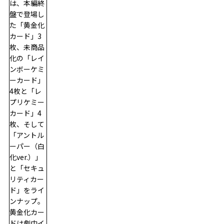
は、本編終
盤で登場し
た「黄金化
カード」3
枚、未商品
化の「レイ
ンボーケミ
ーカード」
4枚と「レ
プリケミー
カード」4
枚、そして
「アントル
ーパー（白
化ver.）」
と「セキュ
リティカー
ド」をライ
ンナップ。
黄金化カー
ドは劇中イ