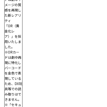
メージの質
感を再現し
た新レアリ
ティ
「OR（黄
金化レ
ア）」を採
用いたしま
した。
※ORカー
ドは劇中再
現に特化し
バーコード
を金色で表
現している
ため、DX玩
具等での読
み取りはで
きません。
※「セキュ