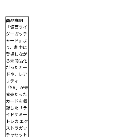
商品説明
『仮面ライ
ダーガッチ
ャード』よ
り、劇中に
登場しなが
ら未商品化
だったカー
ドや、レア
リティ
「SR」が未
発売だった
カードを収
録した「ラ
イドケミー
トレカ エク
ストラガッ
チャセット