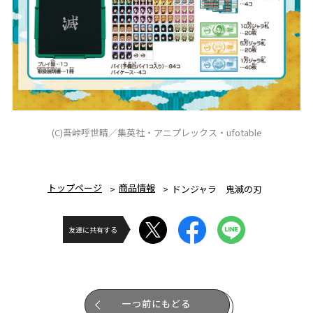
(C)吾峠呼世晴／集英社・アニプレックス・ufotable
トップページ
商品情報
ドンジャラ 鬼滅の刃
友達に共有する
一つ前にもどる