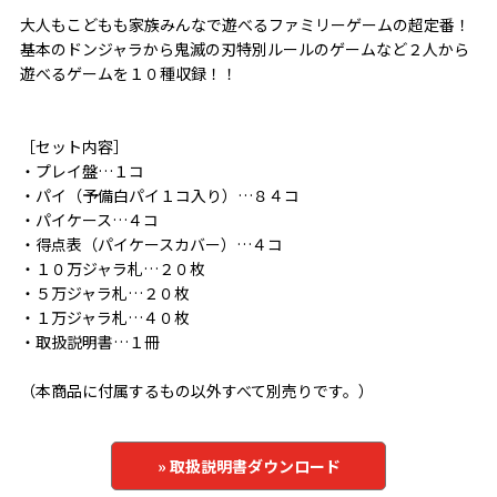
大人もこどもも家族みんなで遊べるファミリーゲームの超定番！
基本のドンジャラから鬼滅の刃特別ルールのゲームなど２人から
遊べるゲームを１０種収録！！
［セット内容］
・プレイ盤…１コ
・パイ（予備白パイ１コ入り）…８４コ
・パイケース…４コ
・得点表（パイケースカバー）…４コ
・１０万ジャラ札…２０枚
・５万ジャラ札…２０枚
・１万ジャラ札…４０枚
・取扱説明書…１冊
（本商品に付属するもの以外すべて別売りです。）
» 取扱説明書ダウンロード