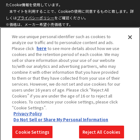
たCookie情報を使用しています。
本サイトを利用することで、Cookieの使用に同意するものと致します。詳
しくは
プライバシーポリシー
をご確認ください。
※価格は、メーカー希望小売価格です。
※商品名・発売日・価格などこのホームページの情報は変更になる場合がご
We use unique personal identifier such as cookies to
ざいますのでご了承ください。
analyze our traffic and to personalize content and ads.
Please click
here
to see more details about how we use
cookies and the retention period of each cookie. We may
privacypolicy
Do Not Sell or Share My
sell or share information about your use of our website
Personal Information
to/with our analytics and advertising partners, who may
ウェブサイトご利用条件
ソーシャルメディアポリシー
combine it with other information that you have provided
個人情報保護方針
お問い合わせ
to them or that they have collected from your use of their
services. However, we do not set and use cookies for our
users under 16 years of age. Please click “Reject All
Cookies” if you are under the age of 16 or to reject all
©BANDAI
cookies. To customize your cookie settings, please click
“Cookie Settings”.
Privacy Policy
Do Not Sell or Share My Personal Information
コピーライト一覧を表示する
Cookie Settings
Reject All Cookies