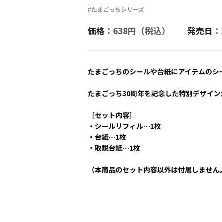
#たまごっちシリーズ
価格
：638円（税込）
発売日
：
たまごっちのシールや台紙にアイテムのシ
たまごっち30周年を記念した特別デザインが
［セット内容］
・シールリフィル…1枚
・台紙…1枚
・取説台紙…1枚
（本商品のセット内容以外は付属しません