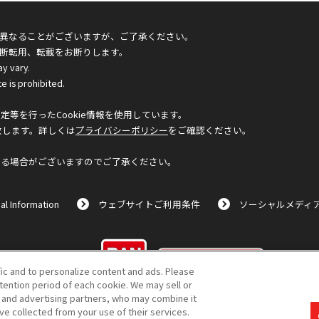
異なることがございますが、ご了承ください。
断転用、転載をお断りします。
ay vary.
e is prohibited.
等を行ったCookie情報を使用しています。
致します。詳しくは
プライバシーポリシー
をご確認ください。
なる場合がございますのでご了承ください。
al Information
ウェブサイトご利用条件
ソーシャルメディ
©BANDAI
fic and to personalize content and ads. Please
ention period of each cookie. We may sell or
s and advertising partners, who may combine it
ve collected from your use of their services.