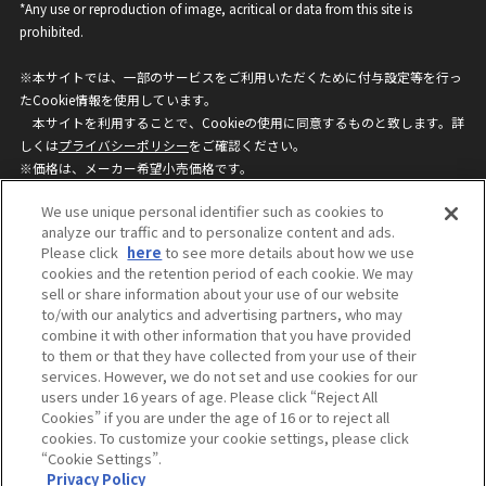
*Any use or reproduction of image, acritical or data from this site is
prohibited.
※本サイトでは、一部のサービスをご利用いただくために付与設定等を行っ
たCookie情報を使用しています。
本サイトを利用することで、Cookieの使用に同意するものと致します。詳
しくは
プライバシーポリシー
をご確認ください。
※価格は、メーカー希望小売価格です。
※商品名・発売日・価格などこのホームページの情報は変更になる場合がご
We use unique personal identifier such as cookies to
ざいますのでご了承ください。
analyze our traffic and to personalize content and ads.
Please click
here
to see more details about how we use
cookies and the retention period of each cookie. We may
privacypolicy
Do Not Sell or Share My
sell or share information about your use of our website
Personal Information
to/with our analytics and advertising partners, who may
ウェブサイトご利用条件
ソーシャルメディアポリシー
combine it with other information that you have provided
個人情報保護方針
お問い合わせ
to them or that they have collected from your use of their
services. However, we do not set and use cookies for our
users under 16 years of age. Please click “Reject All
Cookies” if you are under the age of 16 or to reject all
©BANDAI
cookies. To customize your cookie settings, please click
“Cookie Settings”.
Privacy Policy