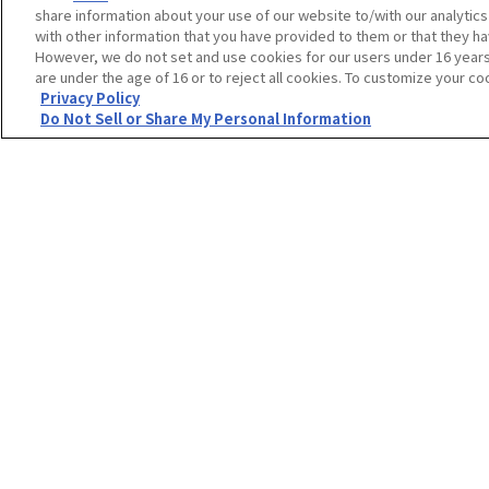
share information about your use of our website to/with our analytic
#予約受付中
#プレミアムバンダイ
#なりきりア
with other information that you have provided to them or that they ha
However, we do not set and use cookies for our users under 16 years o
are under the age of 16 or to reject all cookies. To customize your co
価格
：33,000円（税込）
予約
Privacy Policy
Do Not Sell or Share My Personal Information
■商品説明
2001年に放送された『仮面ライダーアギト
トブランド「COMPLETE SELECTION 
「ゲージランプGバックル」
「仮面ライダーG3 / G3-X / G3マイルド 
バックル商品にはLEDを多数内臓し、劇
「BGMボタン」を搭載し、劇中の様々な
「台詞ボタン」では、Gシステムの装着者
子）、尾室隆弘（演：柴田明良）、北條透
台詞を収録しています。