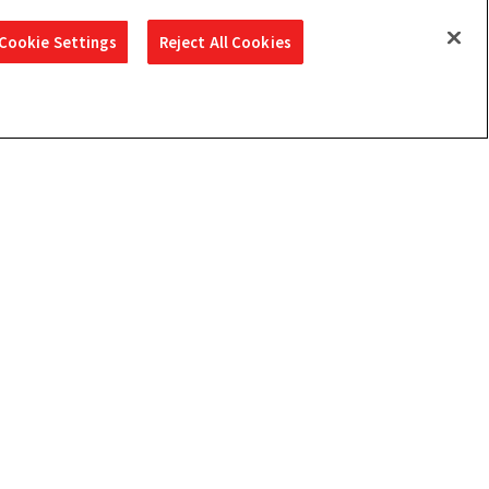
りきりワールド）
#仮面ライダーアギト
Cookie Settings
Reject All Cookies
対象年齢
：15才以上
が装着するバックルを、大人のための変身ベル
、「効果音ボタン」、「台詞ボタン」、
誠（演：要潤）、小沢澄子（演：藤田瞳
、葵るり子（演：ゆうちゃみ）の計７名の