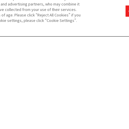
s and advertising partners, who may combine it
イテム
#変身ベルト
#CSM
#仮面ライダーシリーズ
#NARIKIRI WORLD（な
ve collected from your use of their services.
f age. Please click “Reject All Cookies” if you
okie settings, please click “Cookie Settings”.
開始
：2026年04月29日
予約終了
：2026年08月30日
』に登場する「仮面ライダーG3 / G3-X」たちGシステムのライダー
MODIFICATION（略称：CSM）」シリーズより商品化いたします。
/ G4 / G6」が装着するバックルを立体化。
中で行われるG3の装着シーンの発光を再現しています。「装着ボタン」
装着・戦闘演出や、ダメージ演出を楽しむことが可能です。
・Gトレーラーの担当者たちの台詞音声を鳴らすことができます。氷川
（演：山崎潤）、津上翔一（演：賀集利樹）、水城史朗（演：唐渡亮）