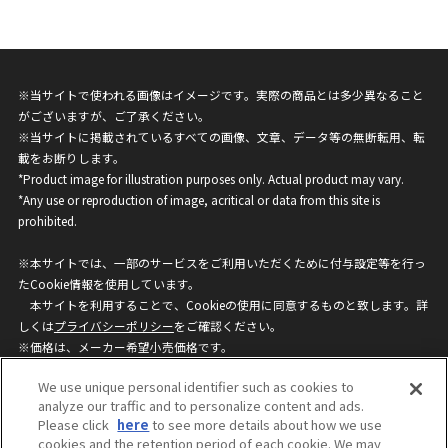
※当サイトで使われる画像はイメージです。実際の商品とは多少異なること
がございますが、ご了承ください。
※当サイトに掲載されているすべての画像、文章、データ等の無断転用、転
載をお断りします。
*Product image for illustration purposes only. Actual product may vary.
*Any use or reproduction of image, acritical or data from this site is
prohibited.
※本サイトでは、一部のサービスをご利用いただくために付与設定等を行っ
たCookie情報を使用しています。
本サイトを利用することで、Cookieの使用に同意するものと致します。詳
しくは
プライバシーポリシー
をご確認ください。
※価格は、メーカー希望小売価格です。
※商品名・発売日・価格などこのホームページの情報は変更になる場合がご
We use unique personal identifier such as cookies to
ざいますのでご了承ください。
analyze our traffic and to personalize content and ads.
Please click
here
to see more details about how we use
cookies and the retention period of each cookie. We may
privacypolicy
Do Not Sell or Share My