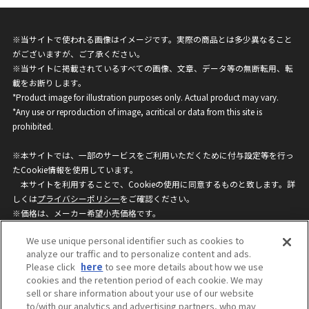
※当サイトで使われる画像はイメージです。実際の商品とは多少異なること
がございますが、ご了承ください。
※当サイトに掲載されているすべての画像、文章、データ等の無断転用、転
載をお断りします。
*Product image for illustration purposes only. Actual product may vary.
*Any use or reproduction of image, acritical or data from this site is
prohibited.
※本サイトでは、一部のサービスをご利用いただくために付与設定等を行っ
たCookie情報を使用しています。
本サイトを利用することで、Cookieの使用に同意するものと致します。詳
しくは
プライバシーポリシー
をご確認ください。
※価格は、メーカー希望小売価格です。
※商品名・発売日・価格などこのホームページの情報は変更になる場合がご
We use unique personal identifier such as cookies to
ざいますのでご了承ください。
analyze our traffic and to personalize content and ads.
Please click
here
to see more details about how we use
cookies and the retention period of each cookie. We may
privacypolicy
Do Not Sell or Share My
sell or share information about your use of our website
Personal Information
to/with our analytics and advertising partners, who may