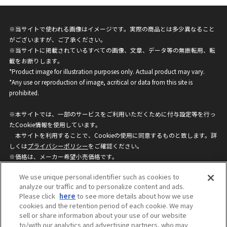
※当サイトで使われる画像はイメージです。実際の商品とは多少異なること
がございますが、ご了承ください。
※当サイトに掲載されているすべての画像、文章、データ等の無断転用、転
載をお断りします。
*Product image for illustration purposes only. Actual product may vary.
*Any use or reproduction of image, acritical or data from this site is
prohibited.
※本サイトでは、一部のサービスをご利用いただくために付与設定等を行っ
たCookie情報を使用しています。
本サイトを利用することで、Cookieの使用に同意するものと致します。詳
しくは
プライバシーポリシー
をご確認ください。
※価格は、メーカー希望小売価格です。
※商品名・発売日・価格などこのホームページの情報は変更になる場合がご
We use unique personal identifier such as cookies to
ざいますのでご了承ください。
analyze our traffic and to personalize content and ads.
Please click
here
to see more details about how we use
cookies and the retention period of each cookie. We may
privacypolicy
Do Not Sell or Share My
sell or share information about your use of our website
Personal Information
to/with our analytics and advertising partners, who may