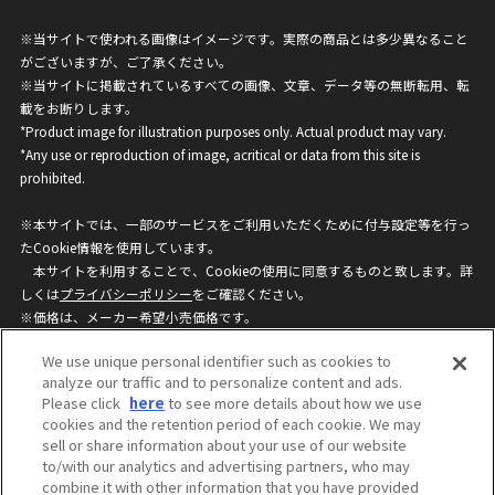
※当サイトで使われる画像はイメージです。実際の商品とは多少異なること
がございますが、ご了承ください。
※当サイトに掲載されているすべての画像、文章、データ等の無断転用、転
載をお断りします。
*Product image for illustration purposes only. Actual product may vary.
*Any use or reproduction of image, acritical or data from this site is
prohibited.
※本サイトでは、一部のサービスをご利用いただくために付与設定等を行っ
たCookie情報を使用しています。
本サイトを利用することで、Cookieの使用に同意するものと致します。詳
しくは
プライバシーポリシー
をご確認ください。
※価格は、メーカー希望小売価格です。
※商品名・発売日・価格などこのホームページの情報は変更になる場合がご
We use unique personal identifier such as cookies to
ざいますのでご了承ください。
analyze our traffic and to personalize content and ads.
Please click
here
to see more details about how we use
cookies and the retention period of each cookie. We may
privacypolicy
Do Not Sell or Share My
sell or share information about your use of our website
Personal Information
to/with our analytics and advertising partners, who may
ウェブサイトご利用条件
ソーシャルメディアポリシー
combine it with other information that you have provided