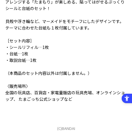
アレンジする「たまもり」が楽しめる、貼ってはがせるぷっくり
シールと台紙のセット！
貝殻や浮き輪など、マーメイドをモチーフにしたデザインです。
テーマに合わせた台紙も１枚付属しています。
［セット内容］
・シールリフィル…1枚
・台紙…1枚
・取説台紙…1枚
（本商品のセット内容以外は付属しません。）
〈販売場所〉
全国の玩具店、百貨店・家電量販店の玩具売場、オンラインショ
ップ、 たまごっち公式ショップなど
(C)BANDAI