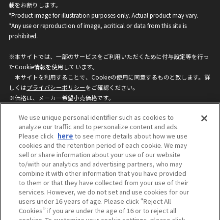
載をお断りします。
*Product image for illustration purposes only. Actual product may vary.
*Any use or reproduction of image, acritical or data from this site is
prohibited.
※本サイトでは、一部のサービスをご利用いただくために付与設定等を行っ
たCookie情報を使用しています。
本サイトを利用することで、Cookieの使用に同意するものと致します。詳
しくは
プライバシーポリシー
をご確認ください。
※価格は、メーカー希望小売価格です。
※商品名・発売日・価格などこのホームページの情報は変更になる場合がご
We use unique personal identifier such as cookies to
ざいますのでご了承ください。
analyze our traffic and to personalize content and ads.
Please click
here
to see more details about how we use
cookies and the retention period of each cookie. We may
privacypolicy
Do Not Sell or Share My
sell or share information about your use of our website
Personal Information
to/with our analytics and advertising partners, who may
ウェブサイトご利用条件
ソーシャルメディアポリシー
combine it with other information that you have provided
個人情報保護方針
お問い合わせ
to them or that they have collected from your use of their
services. However, we do not set and use cookies for our
users under 16 years of age. Please click “Reject All
Cookies” if you are under the age of 16 or to reject all
©BANDAI
cookies. To customize your cookie settings, please click