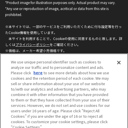
*Product image for illustration purposes only. Actual product may vary.
*Any use or reproduction of image, acritical or data from this site is
prohibited.
※本サイトでは、一部のサービスをご利用いただくために付与設定等を行っ
たCookie情報を使用しています。
本サイトを利用することで、Cookieの使用に同意するものと致します。詳
しくは
プライバシーポリシー
をご確認ください。
※価格は、メーカー希望小売価格です。
※商品名・発売日・価格などこのホームページの情報は変更になる場合がご
We use unique personal identifier such as cookies to
ざいますのでご了承ください。
analyze our traffic and to personalize content and ads.
Please click
here
to see more details about how we use
cookies and the retention period of each cookie. We may
privacypolicy
Do Not Sell or Share My
sell or share information about your use of our website
Personal Information
to/with our analytics and advertising partners, who may
ウェブサイトご利用条件
ソーシャルメディアポリシー
combine it with other information that you have provided
個人情報保護方針
お問い合わせ
to them or that they have collected from your use of their
services. However, we do not set and use cookies for our
users under 16 years of age. Please click “Reject All
Cookies” if you are under the age of 16 or to reject all
©BANDAI
cookies. To customize your cookie settings, please click
“Cookie Settings”.