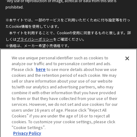
*Any use or reproduction of image, acritical or data from this site is
prohibited.
※本サイトでは、一部のサービスをご利用いただくために付与設定等を行っ
たCookie情報を使用しています。
本サイトを利用することで、Cookieの使用に同意するものと致します。詳
しくは
プライバシーポリシー
をご確認ください。
※価格は、メーカー希望小売価格です。
※商品名・発売日・価格などこのホームページの情報は変更になる場合がご
We use unique personal identifier such as cookies to
ざいますのでご了承ください。
analyze our traffic and to personalize content and ads.
Please click
here
to see more details about how we use
cookies and the retention period of each cookie. We may
privacypolicy
Do Not Sell or Share My
sell or share information about your use of our website
Personal Information
to/with our analytics and advertising partners, who may
ウェブサイトご利用条件
ソーシャルメディアポリシー
combine it with other information that you have provided
個人情報保護方針
お問い合わせ
to them or that they have collected from your use of their
services. However, we do not set and use cookies for our
users under 16 years of age. Please click “Reject All
Cookies” if you are under the age of 16 or to reject all
©BANDAI
cookies. To customize your cookie settings, please click
“Cookie Settings”.
Privacy Policy