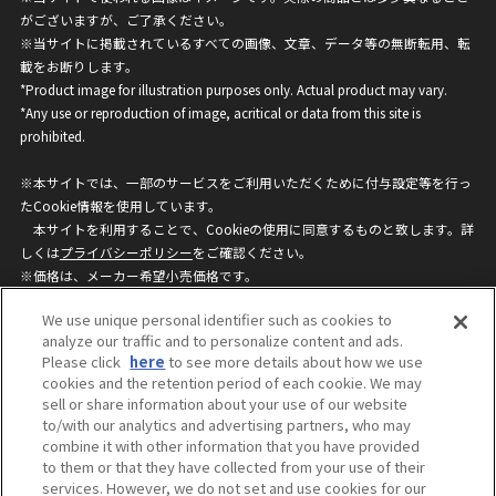
がございますが、ご了承ください。
※当サイトに掲載されているすべての画像、文章、データ等の無断転用、転
載をお断りします。
*Product image for illustration purposes only. Actual product may vary.
*Any use or reproduction of image, acritical or data from this site is
prohibited.
※本サイトでは、一部のサービスをご利用いただくために付与設定等を行っ
たCookie情報を使用しています。
本サイトを利用することで、Cookieの使用に同意するものと致します。詳
しくは
プライバシーポリシー
をご確認ください。
※価格は、メーカー希望小売価格です。
※商品名・発売日・価格などこのホームページの情報は変更になる場合がご
We use unique personal identifier such as cookies to
ざいますのでご了承ください。
analyze our traffic and to personalize content and ads.
Please click
here
to see more details about how we use
cookies and the retention period of each cookie. We may
privacypolicy
Do Not Sell or Share My
sell or share information about your use of our website
Personal Information
to/with our analytics and advertising partners, who may
ウェブサイトご利用条件
ソーシャルメディアポリシー
combine it with other information that you have provided
個人情報保護方針
お問い合わせ
to them or that they have collected from your use of their
services. However, we do not set and use cookies for our