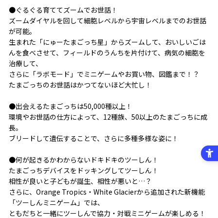
●ぐるぐる育ててズームでお世話！
ズームダイヤルを回して細胞レベルから宇宙レベルまでのお世話
が可能。
生まれた「にゅーたまごっち星」からズームして、おいしいごは
んを食べさせて、フィールドのうんちを片付けて、病気の細胞を
治療して、
さらに「ラボモード」でミニゲームやお買い物、図鑑まで！？
たまごっちのお世話はかつてないほど大忙し！
●出会えるたまごっちは50,000種以上！
環境やお世話の仕方によって、12種族、50以上のたまごっちに成
長。
ブリードして遺伝することで、さらに多種多様な姿に！
●何が起きるかわからないドキドキのツーしん！
たまごっちデバイスをドッキングしてツーしん！
相性が良いと子どもが誕生、相性が悪いと…？
さらに、Orange Tropics・White Glacierから追加された新機能
「ツーしんミニゲーム」では、
ともだちと一緒にツーしんで協力・対戦ミニゲームが楽しめる！