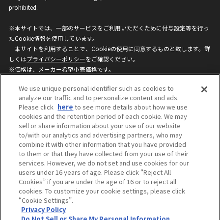
prohibited.
※本サイトでは、一部のサービスをご利用いただくために付与設定等を行っ
たCookie情報を使用しています。
本サイトを利用することで、Cookieの使用に同意するものと致します。詳
しくは
プライバシーポリシー
をご確認ください。
※価格は、メーカー希望小売価格です。
※商品名・発売日・価格などこのホームページの情報は変更になる場合がご
We use unique personal identifier such as cookies to
ざいますのでご了承ください。
analyze our traffic and to personalize content and ads.
Please click
here
to see more details about how we use
cookies and the retention period of each cookie. We may
privacypolicy
Do Not Sell or Share My
sell or share information about your use of our website
Personal Information
to/with our analytics and advertising partners, who may
ウェブサイトご利用条件
ソーシャルメディアポリシー
combine it with other information that you have provided
個人情報保護方針
お問い合わせ
to them or that they have collected from your use of their
services. However, we do not set and use cookies for our
users under 16 years of age. Please click “Reject All
Cookies” if you are under the age of 16 or to reject all
©BANDAI
cookies. To customize your cookie settings, please click
“Cookie Settings”.
Privacy Policy
Do Not Sell or Share My Personal Information