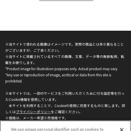
※当サイトで使われる画像はイメージです。実際の商品とは多少異なること
がございますが、ご了承ください。
※当サイトに掲載されているすべての画像、文章、データ等の無断転用、転
載をお断りします。
*Product image for illustration purposes only. Actual product may vary.
*Any use or reproduction of image, acritical or data from this site is
prohibited.
※本サイトでは、一部のサービスをご利用いただくために付与設定等を行っ
たCookie情報を使用しています。
本サイトを利用することで、Cookieの使用に同意するものと致します。詳
しくは
プライバシーポリシー
をご確認ください。
※価格は、メーカー希望小売価格です。
※商品名・発売日・価格などこのホームページの情報は変更になる場合がご
We use unique personal identifier such as cookies to
ざいますのでご了承ください。