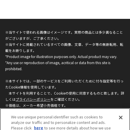
※当サイトで使われる画像はイメージです。実際の商品とは多少異なること
がございますが、ご了承ください。
※当サイトに掲載されているすべての画像、文章、データ等の無断転用、転
載をお断りします。
*Product image for illustration purposes only. Actual product may vary.
*Any use or reproduction of image, acritical or data from this site is
prohibited.
※本サイトでは、一部のサービスをご利用いただくために付与設定等を行っ
たCookie情報を使用しています。
本サイトを利用することで、Cookieの使用に同意するものと致します。詳
しくは
プライバシーポリシー
をご確認ください。
※価格は、メーカー希望小売価格です。
※商品名・発売日・価格などこのホームページの情報は変更になる場合がご
We use unique personal identifier such as cookies to
ざいますのでご了承ください。
analyze our traffic and to personalize content and ads.
Please click
here
to see more details about how we use