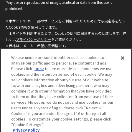
*Any use or reproduction of image, acritical or data from this site is
prohibited.
※本サイトでは、一部のサービスをご利用いただくために付与設定等を行っ
たCookie情報を使用しています。
本サイトを利用することで、Cookieの使用に同意するものと致します。詳
しくは
プライバシーポリシー
をご確認ください。
※価格は、メーカー希望小売価格です。
※商品名・発売日・価格などこのホームページの情報は変更になる場合がご
We use unique personal identifier such as cookies to
ざいますのでご了承ください。
analyze our traffic and to personalize content and ads.
Please click
here
to see more details about how we use
cookies and the retention period of each cookie. We may
privacypolicy
Do Not Sell or Share My
sell or share information about your use of our website
Personal Information
to/with our analytics and advertising partners, who may
ウェブサイトご利用条件
ソーシャルメディアポリシー
combine it with other information that you have provided
個人情報保護方針
お問い合わせ
to them or that they have collected from your use of their
services. However, we do not set and use cookies for our
users under 16 years of age. Please click “Reject All
Cookies” if you are under the age of 16 or to reject all
©BANDAI
cookies. To customize your cookie settings, please click
“Cookie Settings”.
Privacy Policy