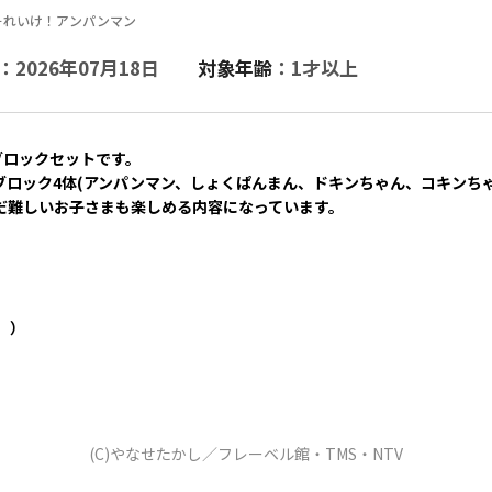
それいけ！アンパンマン
：2026年07月18日
対象年齢
：1才以上
ブロックセットです。
ブロック4体(アンパンマン、しょくぱんまん、ドキンちゃん、コキンち
だ難しいお子さまも楽しめる内容になっています。
。）
(C)やなせたかし／フレーベル館・TMS・NTV