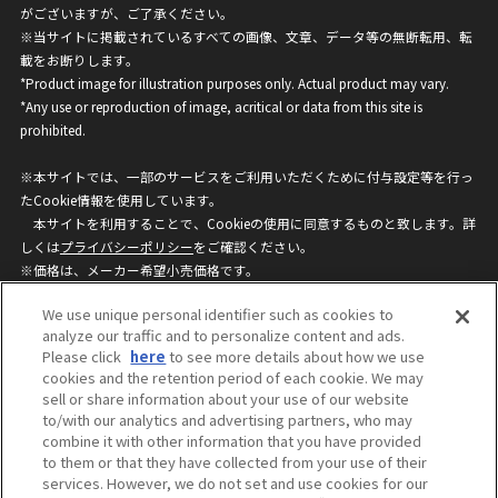
がございますが、ご了承ください。
※当サイトに掲載されているすべての画像、文章、データ等の無断転用、転
載をお断りします。
*Product image for illustration purposes only. Actual product may vary.
*Any use or reproduction of image, acritical or data from this site is
prohibited.
※本サイトでは、一部のサービスをご利用いただくために付与設定等を行っ
たCookie情報を使用しています。
本サイトを利用することで、Cookieの使用に同意するものと致します。詳
しくは
プライバシーポリシー
をご確認ください。
※価格は、メーカー希望小売価格です。
※商品名・発売日・価格などこのホームページの情報は変更になる場合がご
We use unique personal identifier such as cookies to
ざいますのでご了承ください。
analyze our traffic and to personalize content and ads.
Please click
here
to see more details about how we use
cookies and the retention period of each cookie. We may
privacypolicy
Do Not Sell or Share My
sell or share information about your use of our website
Personal Information
to/with our analytics and advertising partners, who may
ウェブサイトご利用条件
ソーシャルメディアポリシー
combine it with other information that you have provided
個人情報保護方針
お問い合わせ
to them or that they have collected from your use of their
services. However, we do not set and use cookies for our