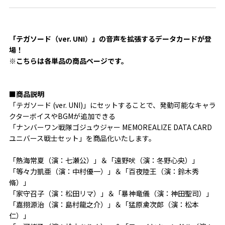
「テガソード（ver. UNI）」の音声を拡張するデータカードが登
場！
※こちらは各単品の商品ページです。
■商品説明
「テガソード (ver. UNI)」にセットすることで、発動可能なキャラ
クターボイスやBGMが追加できる
「ナンバーワン戦隊ゴジュウジャー MEMOREALIZE DATA CARD 
ユニバース戦士セット」を商品化いたします。
「熱海常夏（演：七瀬公）」＆「遠野吠（演：冬野心央）」
「等々力凱亜（演：中村優一）」＆「百夜陸王（演：鈴木秀
脩）」
「家守召子（演：松田リマ）」＆「暴神竜儀（演：神田聖司）」
「嘉挧源治（演：島村龍之介）」＆「猛原禽次郎（演：松本
仁）」