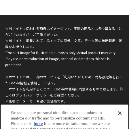
※当サイトで使われる画像はイメージです。実際の商品とは多少異なること
がございますが、ご了承ください。
※当サイトに掲載されているすべての画像、文章、データ等の無断転用、転
載をお断りします。
*Product image for illustration purposes only. Actual product may vary.
*Any use or reproduction of image, acritical or data from this site is
prohibited.
※本サイトでは、一部のサービスをご利用いただくために付与設定等を行っ
たCookie情報を使用しています。
本サイトを利用することで、Cookieの使用に同意するものと致します。詳
しくは
プライバシーポリシー
をご確認ください。
※価格は、メーカー希望小売価格です。
※商品名・発売日・価格などこのホームページの情報は変更になる場合がご
We use unique personal identifier such as cookies to
ざいますのでご了承ください。
analyze our traffic and to personalize content and ads.
Please click
here
to see more details about how we use
cookies and the retention period of each cookie. We may