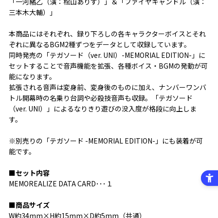
「一河緒乙（演：桧山ありす）」＆「ファイヤキャンドル（演：
三本木大輔）」
本商品にはそれぞれ、録り下ろしの各キャラクターボイスとそれ
ぞれに異なるBGM2種ずつをデータとして収録しています。
同時発売の「テガソード（ver. UNI）-MEMORIAL EDITION-」に
セットすることで音声機能を拡張、各種ボイス・BGMの発動が可
能になります。
拡張される音声は変身前、変身後のものに加え、ナンバーワンバ
トル開幕時の名乗り台詞や必殺技音声も収録。「テガソード
（ver. UNI）」によるなりきり遊びの没入度が格段に向上しま
す。
※別売りの「テガソード -MEMORIAL EDITION-」にも装着が可
能です。
■セット内容
MEMOREALIZE DATA CARD･･･１
■
商品サイズ
W約34mm×H約15mm×D約5mm（共通）