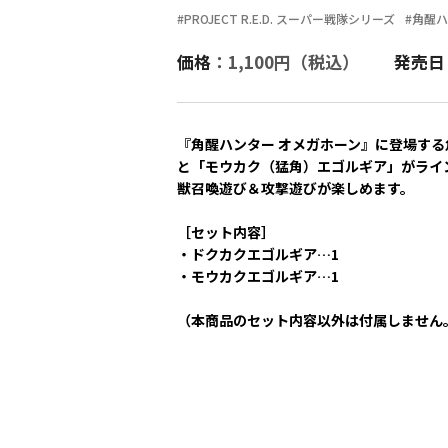
#PROJECT R.E.D. スーパー戦隊シリーズ
#角醒
価格
：1,100円（税込）
発売日
『角醒ハンター オメガホーン』に登場す
と「モウカク（猛角）エゴルギア」がライ
獣召喚遊び＆攻撃遊びが楽しめます。
［セット内容］
・ドクカクエゴルギア…1
・モウカクエゴルギア…1
（本商品のセット内容以外は付属しません