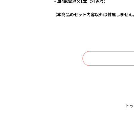
・単4乾電池×1本（別売り）
（本商品のセット内容以外は付属しません
トッ