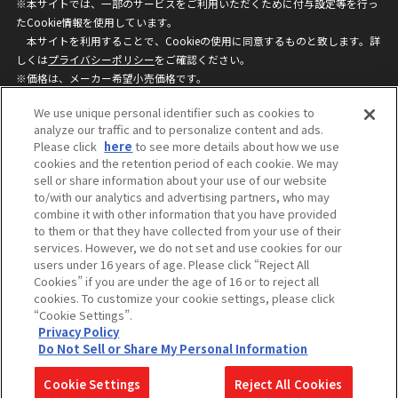
※本サイトでは、一部のサービスをご利用いただくために付与設定等を行っ
たCookie情報を使用しています。
本サイトを利用することで、Cookieの使用に同意するものと致します。詳
しくは
プライバシーポリシー
をご確認ください。
※価格は、メーカー希望小売価格です。
※商品名・発売日・価格などこのホームページの情報は変更になる場合がご
We use unique personal identifier such as cookies to
ざいますのでご了承ください。
analyze our traffic and to personalize content and ads.
Please click
here
to see more details about how we use
cookies and the retention period of each cookie. We may
privacypolicy
Do Not Sell or Share My
sell or share information about your use of our website
Personal Information
to/with our analytics and advertising partners, who may
ウェブサイトご利用条件
ソーシャルメディアポリシー
combine it with other information that you have provided
個人情報保護方針
お問い合わせ
to them or that they have collected from your use of their
services. However, we do not set and use cookies for our
users under 16 years of age. Please click “Reject All
Cookies” if you are under the age of 16 or to reject all
©BANDAI
cookies. To customize your cookie settings, please click
“Cookie Settings”.
Privacy Policy
Do Not Sell or Share My Personal Information
コピーライト一覧を表示する
Cookie Settings
Reject All Cookies