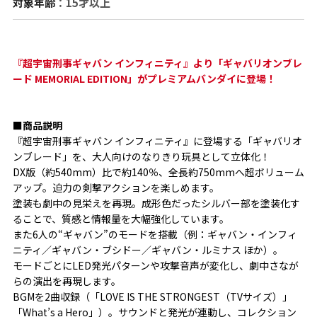
対象年齢
：15才以上
『超宇宙刑事ギャバン インフィニティ』より「ギャバリオンブレ
ード MEMORIAL EDITION」がプレミアムバンダイに登場！
■商品説明
『超宇宙刑事ギャバン インフィニティ』に登場する「ギャバリオ
ンブレード」を、大人向けのなりきり玩具として立体化！
DX版（約540mm）比で約140％、全長約750mmへ超ボリューム
アップ。迫力の剣撃アクションを楽しめます。
塗装も劇中の見栄えを再現。成形色だったシルバー部を塗装化す
ることで、質感と情報量を大幅強化しています。
また6人の“ギャバン”のモードを搭載（例：ギャバン・インフィ
ニティ／ギャバン・ブシドー／ギャバン・ルミナス ほか）。
モードごとにLED発光パターンや攻撃音声が変化し、劇中さなが
らの演出を再現します。
BGMを2曲収録（「LOVE IS THE STRONGEST（TVサイズ）」
「What’s a Hero」）。サウンドと発光が連動し、コレクション