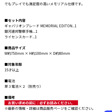
でもプレイでも満足度の高いメモリアル仕様です。
■セット内容
ギャバリオンブレード MEMORIAL EDITON...1
銀河連邦警察手帳....1
ライセンスカード...1
■商品サイズ
W約750mm × H約100mm × D約80mm
■対象年齢
15才以上
■電池
単３電池×２（別売り）
■備考
　お買い求めの前に：必ずお読みください。　
※最新の情報・詳細は商品販売ページをご確認ください。