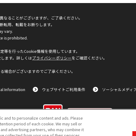
異なることがございますが、ご了承ください。
断転用、転載をお断りします。
ay vary.
e is prohibited.
等を行ったCookie情報を使用しています。
致します。詳しくは
プライバシーポリシー
をご確認ください。
なる場合がございますのでご了承ください。
al Information
ウェブサイトご利用条件
ソーシャルメディ
©BANDAI
fic and to personalize content and ads. Please
ention period of each cookie. We may sell or
s and advertising partners, who may combine it
ve collected from your use of their services.