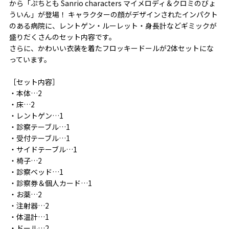
から「ぷちとも Sanrio characters マイメロディ＆クロミのびょ
ういん」が登場！ キャラクターの顔がデザインされたインパクト
のある病院に、レントゲン・ルーレット・身長計などギミックが
盛りだくさんのセット内容です。
さらに、かわいい衣装を着たフロッキードールが2体セットにな
っています。
［セット内容］
・本体…2
・床…2
・レントゲン…1
・診察テーブル…1
・受付テーブル…1
・サイドテーブル…1
・椅子…2
・診察ベッド…1
・診察券＆個人カード…1
・お薬…2
・注射器…2
・体温計…1
・ドール…2