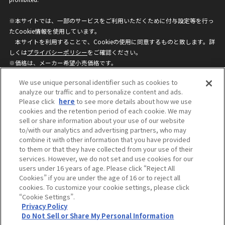
※本サイトでは、一部のサービスをご利用いただくために付与設定等を行っ
たCookie情報を使用しています。
本サイトを利用することで、Cookieの使用に同意するものと致します。詳
しくは
プライバシーポリシー
をご確認ください。
※価格は、メーカー希望小売価格です。
※商品名・発売日・価格などこのホームページの情報は変更になる場合がご
We use unique personal identifier such as cookies to
ざいますのでご了承ください。
analyze our traffic and to personalize content and ads.
Please click
here
to see more details about how we use
cookies and the retention period of each cookie. We may
privacypolicy
Do Not Sell or Share My
sell or share information about your use of our website
Personal Information
to/with our analytics and advertising partners, who may
ウェブサイトご利用条件
ソーシャルメディアポリシー
combine it with other information that you have provided
個人情報保護方針
お問い合わせ
to them or that they have collected from your use of their
services. However, we do not set and use cookies for our
users under 16 years of age. Please click “Reject All
Cookies” if you are under the age of 16 or to reject all
©BANDAI
cookies. To customize your cookie settings, please click
“Cookie Settings”.
Privacy Policy
Do Not Sell or Share My Personal Information
コピーライト一覧を表示する