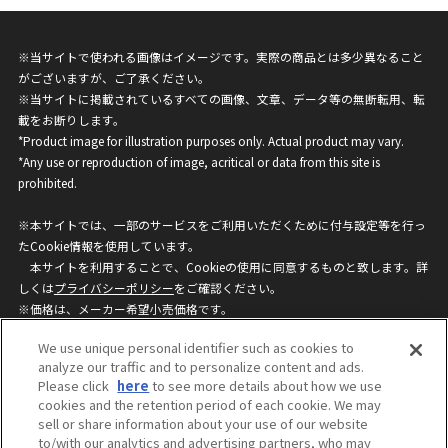
※当サイトで使われる画像はイメージです。実際の商品とは多少異なること
がございますが、ご了承ください。
※当サイトに掲載されているすべての画像、文章、データ等の無断転用、転
載をお断りします。
*Product image for illustration purposes only. Actual product may vary.
*Any use or reproduction of image, acritical or data from this site is
prohibited.
※本サイトでは、一部のサービスをご利用いただくために付与設定等を行っ
たCookie情報を使用しています。
本サイトを利用することで、Cookieの使用に同意するものと致します。詳
しくは
プライバシーポリシー
をご確認ください。
※価格は、メーカー希望小売価格です。
※商品名・発売日・価格などこのホームページの情報は変更になる場合がご
We use unique personal identifier such as cookies to
ざいますのでご了承ください。
analyze our traffic and to personalize content and ads.
Please click
here
to see more details about how we use
cookies and the retention period of each cookie. We may
privacypolicy
Do Not Sell or Share My
sell or share information about your use of our website
Personal Information
to/with our analytics and advertising partners, who may