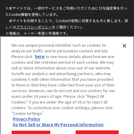
※本サイトでは、一部のサービスをご利用いただくために付与設定等を行っ
たCookie情報を使用しています。
本サイトを利用することで、Cookieの使用に同意するものと致します。詳
しくは
プライバシーポリシー
をご確認ください。
※価格は、メーカー希望小売価格です。
※商品名・発売日・価格などこのホームページの情報は変更になる場合がご
We use unique personal identifier such as cookies to
ざいますのでご了承ください。
analyze our traffic and to personalize content and ads.
Please click
here
to see more details about how we use
cookies and the retention period of each cookie. We may
privacypolicy
Do Not Sell or Share My
sell or share information about your use of our website
Personal Information
to/with our analytics and advertising partners, who may
ウェブサイトご利用条件
ソーシャルメディアポリシー
combine it with other information that you have provided
個人情報保護方針
お問い合わせ
to them or that they have collected from your use of their
services. However, we do not set and use cookies for our
users under 16 years of age. Please click “Reject All
Cookies” if you are under the age of 16 or to reject all
©BANDAI
cookies. To customize your cookie settings, please click
“Cookie Settings”.
Privacy Policy
Do Not Sell or Share My Personal Information
コピーライト一覧を表示する