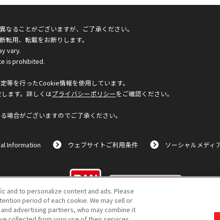
異なることがございますが、ご了承ください。
断転用、転載をお断りします。
ay vary.
e is prohibited.
等を行ったCookie情報を使用しています。
致します。詳しくは
プライバシーポリシー
をご確認ください。
なる場合がございますのでご了承ください。
al Information
ウェブサイトご利用条件
ソーシャルメディ
©BANDAI
fic and to personalize content and ads. Please
ention period of each cookie. We may sell or
s and advertising partners, who may combine it
ve collected from your use of their services.